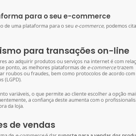
taforma para o seu e-commerce
ção de uma plataforma para o seu
e-commerce
, podemos cita
lismo para transações on-line
 ao adquirir produtos ou serviços na internet é com rela
se ponto, as melhores plataformas de
e-commerce
trazem
ultar roubos ou fraudes, bem como protocolos de acordo com
os (LGPD).
 variáveis, o que permite ao cliente escolher a opção mai
uentemente, a confiança deste aumenta com o profissionali
ra da loja.
es de vendas
orma de
e-commerce
é dar
suporte para a vendas dos prod