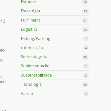
Estoque
38
Estratégia
35
Fullfilment
r 3
21
Logística
95
Picking/Packing
7
roteirização
4
ção
Sem categoria
10
 o
Suplementação
2
Sustentabilidade
3
s
smo
Tecnologia
18
Varejo
4
utos
.