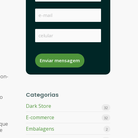
Enviar mensagem
 on-
Categorias
ão
Dark Store
32
E-commerce
32
que
Embalagens
de
2