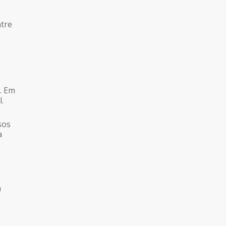
e
ntre
. Em
.
sos
a
a