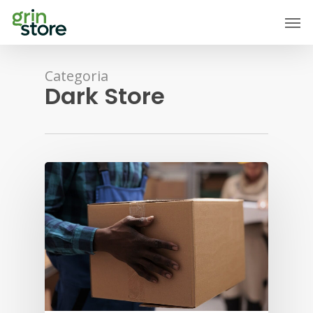
Skip
Men
to
main
content
Categoria
Dark Store