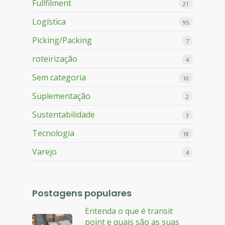
Fullfilment
21
Logística
95
Picking/Packing
7
roteirização
4
Sem categoria
10
Suplementação
2
Sustentabilidade
3
Tecnologia
18
Varejo
4
Postagens populares
Entenda o que é transit
point e quais são as suas