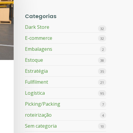
Categorias
Dark Store
32
E-commerce
32
Embalagens
2
Estoque
38
Estratégia
35
Fullfilment
21
Logística
95
Picking/Packing
7
roteirização
4
Sem categoria
10